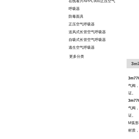
在线看片APPC900正压空气
呼吸器
防毒面具
正压空气呼吸器
送风式长管空气呼吸器
自吸式长管空气呼吸器
逃生空气呼吸器
更多分类
3m
3m7
气阀，
证。
3m7
气阀，
证。
M弧
材质