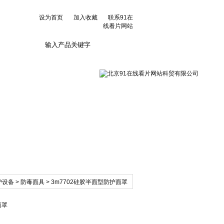
设为首页
加入收藏
联系91在
线看片网站
联系91在线看片网
站
护设备
>
防毒面具
> 3m7702硅胶半面型防护面罩
面罩