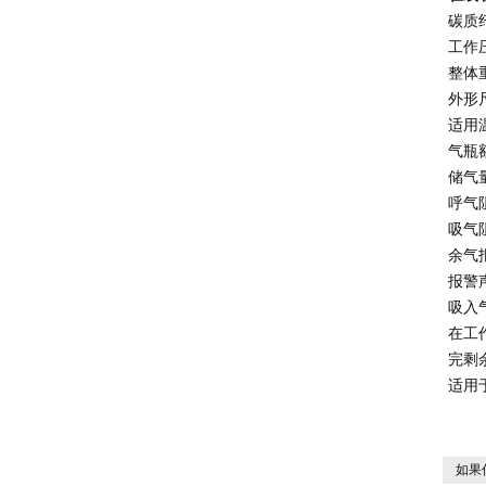
碳质
工作
整体
外形
适用
气瓶
储气
呼气
吸气
余气
报警
吸入
在工
完剩
适用
如果