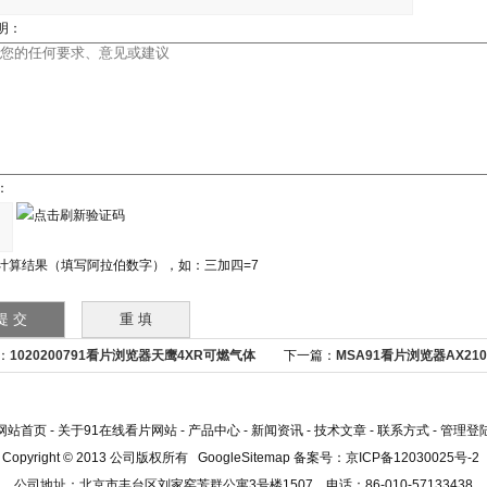
明：
：
计算结果（填写阿拉伯数字），如：三加四=7
：
1020200791看片浏览器天鹰4XR可燃气体
下一篇：
MSA91看片浏览器AX21
10195420
网站首页
-
关于91在线看片网站
-
产品中心
-
新闻资讯
-
技术文章
-
联系方式
-
管理登
Copyright © 2013 公司版权所有
GoogleSitemap
备案号：
京ICP备12030025号-2
公司地址：北京市丰台区刘家窑芳群公寓3号楼1507 电话：86-010-57133438