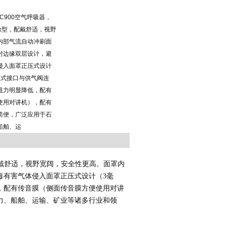
 C900空气呼吸器，
脸型，配戴舒适，视野
内部气流自动冲刷面
封边缘双层设计，避
侵入面罩正压式设计
入式接口与供气阀连
阻力明显降低，配有
使用对讲机），配有
简便，广泛应用于石
船舶、运
戴舒适
，
视野宽阔，安全性更高。面罩内
毒有害气体侵入面罩正压式设计（
3
毫
，
配有传音膜（侧面传音膜方便使用对讲
力、船舶、运输、矿业等诸多行业和领