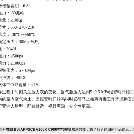
纤维瓶容积：
6.8L
压力：
30
兆帕
重量：
≤
10Kg
尺寸：
600
×
270
×
210
温度：
-30
℃～
+60
℃
额定压力：
30Mpa
气瓶
量：
2040L
阻力：
≤
500pa
阻力：
≤
1000pa
报警压力：
5
～
6Mpa
声声级：
≥
90Db
气体中
CO2
含量：≤
1
％
作过程中时刻关注压力表的变化，当气瓶压力达到
5
±
0.5 MPa
报警哨开始工
余的瓶内空气为止。当报警哨开始鸣叫时必须马上撤离有毒工作环境到安
于亚洲人脸型，配戴舒适
，
视野宽阔，安全性更高。
你对
在线看片APPSCBA105K C900空气呼吸器
感兴趣，想了解更详细的产品信息，