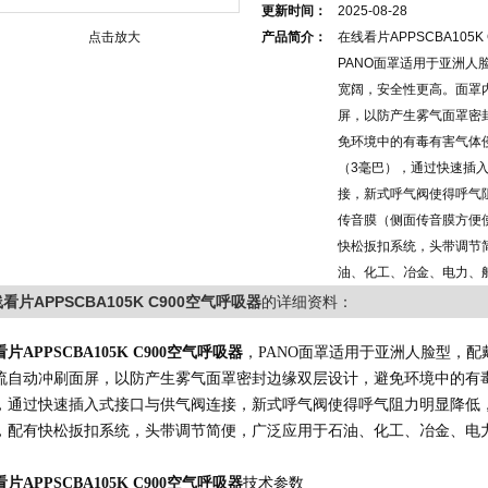
更新时间：
2025-08-28
点击放大
产品简介：
在线看片APPSCBA105K
PANO面罩适用于亚洲人
宽阔，安全性更高。面罩
屏，以防产生雾气面罩密
免环境中的有毒有害气体
（3毫巴），通过快速插
接，新式呼气阀使得呼气
传音膜（侧面传音膜方便
快松扳扣系统，头带调节
油、化工、冶金、电力、
看片APPSCBA105K C900空气呼吸器
的详细资料：
看片APP
SCBA105K
C900
空气呼吸器
，
PANO
面罩
适用于亚洲人脸型，配
流自动冲刷面屏，以防产生雾气面罩密封边缘双层设计，避免环境中的有
，通过快速插入式接口与供气阀连接，新式呼气阀使得呼气阻力明显降低
，配有快松扳扣系统，头带调节简便
，
广泛应用于石油、化工、冶金、电
看片APP
SCBA105K
C900
空气呼吸器
技术参数