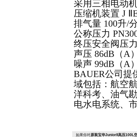
采用三相电动
压缩机装置
J
Ⅱ
排气量
100
升
/
公称压力
PN30
终压安全阀压
声压
86dB
（
A
噪声
99dB
（
A
BAUER公司
域包括：航空
洋科考、油气
电水电系统、
如果你对
原装宝华JuniorII高压100