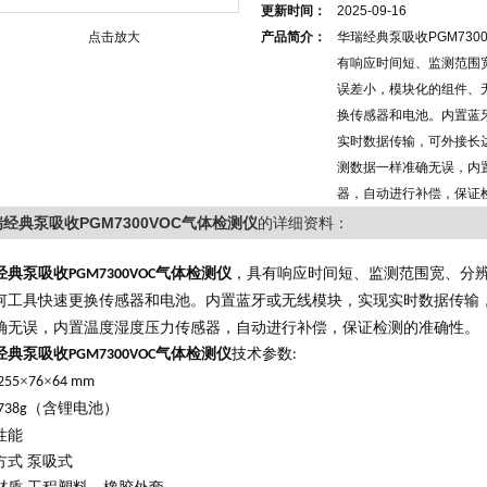
更新时间：
2025-09-16
点击放大
产品简介：
华瑞经典泵吸收PGM730
有响应时间短、监测范围
误差小，模块化的组件、
换传感器和电池。内置蓝
实时数据传输，可外接长达
测数据一样准确无误，内
器，自动进行补偿，保证
经典泵吸收PGM7300VOC气体检测仪
的详细资料：
经典泵吸收
气体检测仪
，具有响应时间短、监测范围宽、分
PGM7300
VOC
何工具快速更换传感器和电池。内置蓝牙或无线模块，实现实时数据传输
确无误，内置温度湿度压力传感器，自动进行补偿，保证检测的准确性。
经典泵吸收
气体检测仪
技术参数
PGM7300
VOC
:
×
×
255
76
64 mm
（含锂电池）
738g
性能
方式
泵吸式