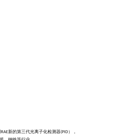
用
新的第三代光离子化检测器
），
RAE
(PID
援、钢铁等行业。