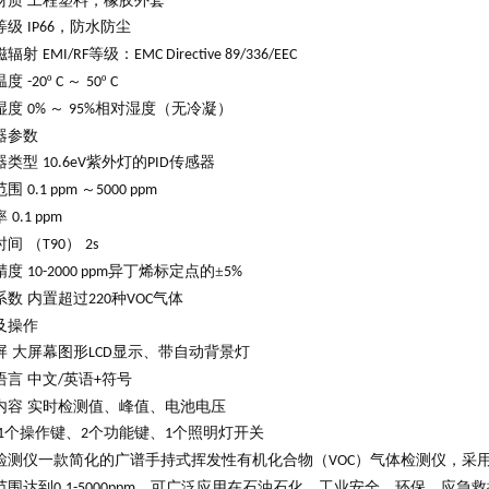
材质
工程塑料，橡胶外套
等级
，防水防尘
IP66
磁辐射
等级：
EMI/RF
EMC Directive 89/336/EEC
温度
º
～
º
-20
C
50
C
湿度
～
相对湿度（无冷凝）
0%
95%
器参数
器类型
紫外灯的
传感器
10.6eV
PID
范围
～
0.1 ppm
5000 ppm
率
0.1 ppm
时间
（
）
T90
2s
精度
异丁烯标定点的±
10-2000 ppm
5%
系数
内置超过
种
气体
220
VOC
及操作
屏
大屏幕图形
显示、带自动背景灯
LCD
语言
中文
英语
符号
/
+
内容
实时检测值、峰值、电池电压
个操作键、
个功能键、
个照明灯开关
1
2
1
检测仪
一款简化的广谱手持式挥发性有机化合物（
）气体检测仪，采
VOC
范围达到
。可广泛应用在石油石化、工业安全、环保、应急救
0.1-5000ppm