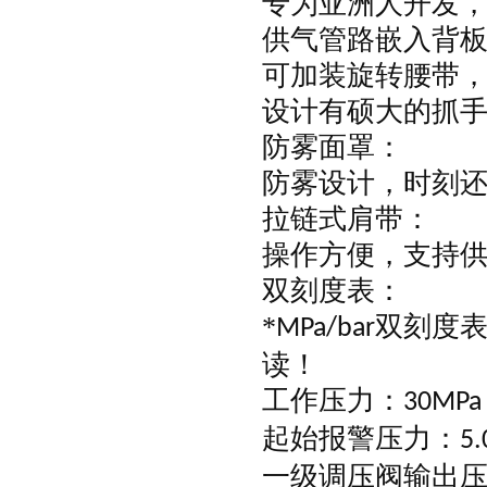
专为亚洲人开发
供气管路嵌入背
可加装旋转腰带
设计有硕大的抓
防雾面罩：
防雾设计，时刻
拉链式肩带：
操作方便，支持
双刻度表：
*
双刻度
MPa/bar
读！
工作压力：
30MPa
起始报警压力：
5.
一级调压阀输出