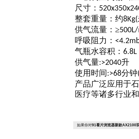
尺寸：
520x350x2
整套重量：约
8Kg(
供气流量：
≥
500L
呼吸阻力：
<4.2mb
气瓶水容积：
6.8L
供气量
升
:>2040
使用时间
分钟
:>68
产品广泛应用于
医疗等诸多行业
如果你对
91看片浏览器新款AX210