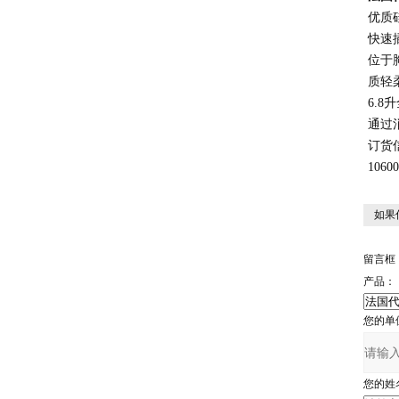
优质
快速
位于
质轻
6.
通过
订货
106
如果
留言框
产品：
您的单
您的姓