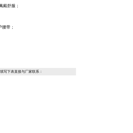
佩戴舒服；
护腰带；
填写下表直接与厂家联系：