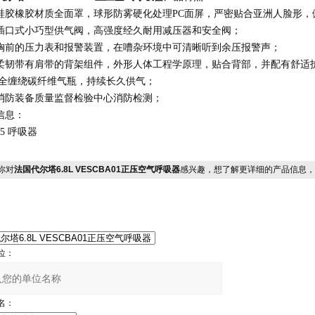
硅胶橡胶材质全面罩，球形防雾硬化处理PC面屏，严密贴合亚洲人脸形，
插口式小巧型供气阀，高强度经久耐用减压器和安全阀；
胸前的压力表和报警装置，在嘈杂环境中可清晰听到余压报警声；
柔韧带有肩带的背架组件，外形人体工程学原理，贴合背部，并配有舒适
8升全缠绕碳纤维气瓶，持续长久供气；
消防装备质量监督检验中心消防检测；
信息：
005 呼吸器
你对
法国代尔塔6.8L VESCBA01正压空气呼吸器
感兴趣，想了解更详细的产品信息，
位：
名：