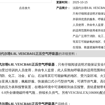
更新时间：
2025-10-15
点击放大
产品简介：
法国代尔塔6.8L VESC
只有仔细阅读说明才能保
并获得优质的服务。呼吸
人员使用，并由专人监督
的适用范围和使用者所在
产品广泛用于消防、化工
等其它可能缺氧的地区、
生现场、救援措施和维修
代尔塔6.8L VESCBA01正压空气呼吸器
的详细资料：
代尔塔
6.8L VESCBA01正压空气呼吸器
，只有仔细阅读说明才能保证安全
由受过培训的人员使用，并由专人监督，此人应熟知呼吸器的适用范围和
消防、化工、冶金、矿山、石油等其它可能缺氧的地区、受污染区域、火
合亚洲人脸形，佩戴舒服。快速插口式小巧型供气阀，可调节供气量。高
前的压力表和报警装置，在嘈杂环境中可清晰听到余压报警。质轻柔韧带
。6.8升全缠绕碳纤维气瓶，持续长久供气。另有VESCBALEX(10600
。
代尔塔
6.8L VESCBA01正压空气呼吸器
产品特点：