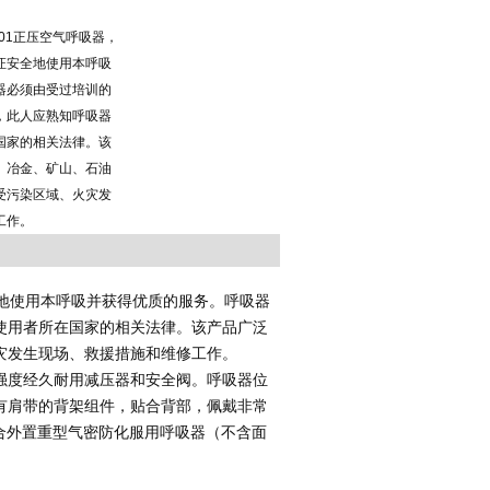
BA01正压空气呼吸器，
证安全地使用本呼吸
器必须由受过培训的
，此人应熟知呼吸器
国家的相关法律。该
、冶金、矿山、石油
受污染区域、火灾发
工作。
地使用本呼吸并获得优质的服务。呼吸器
使用者所在国家的相关法律。该产品广泛
灾发生现场、救援措施和维修工作。
强度经久耐用减压器和安全阀。呼吸器位
有肩带的背架组件，贴合背部，佩戴非常
6)配合外置重型气密防化服用呼吸器（不含面