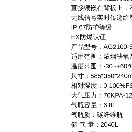
直接镶嵌在背板上，
无线信号实时传递给
IP 67
防护等级
EX
防爆认证
产品型号：
AG2100-
适用范围：浓烟缺氧
温度范围：
-30~+60
尺寸：
585*350*240
相对湿度：
0-100%F
大气压力：
70KPA-1
气瓶容量：
6.8L
气瓶质：碳纤维瓶
储
气
量：
2040L