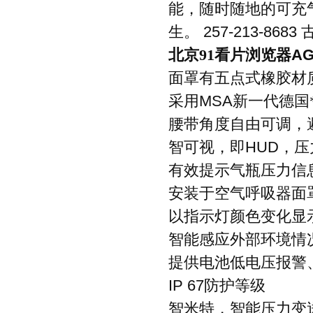
能，随时随地的可充
生。
257-213-8683
北京91看片浏览器
AG
面罩有五点式橡胶材
采用
MSA
新一代德国
腰带角度自由可调，
智可视，即
HUD
，压
有效提示气瓶压力信
安装于空气呼吸器面
以指示灯颜色变化显
智能感应外部环境情
提供电池低电压报警
IP 67
防护等级
智米特，智能压力变