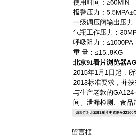
使用时间；≥
60MIN
报警压力：
5.5MPA
±
一级调压阀输出压力
气瓶工作压力：
30M
呼吸阻力：≤
1000PA
重
量：≤
15..8KG
北京91看片浏览器
AG
2015
年
1
月
1
日起，所
2013
标准要求，并获
与生产老款的
GA124-
间、泄漏检测、食品
如果你对
北京91看片浏览器AG210
留言框