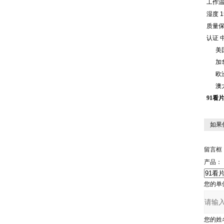
工作
湿度
1
质量
认证
美
加
欧
澳
91看
如果
留言框
产品：
您的单
您的姓