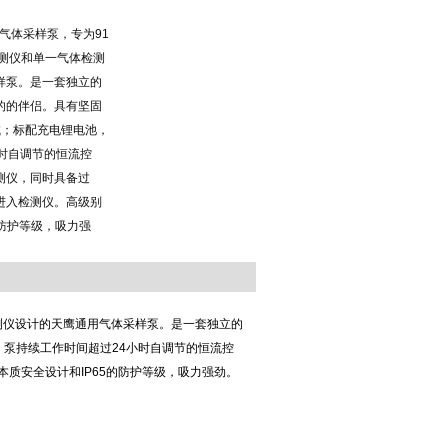
X气体采样泵，专为91
检测仪和单一气体检测
样泵。是一套独立的
的的伴侣。具有坚固
试；标配充电锂电池，
时自调节的恒流控
测仪，同时具备过
进入检测仪。高级别
的防护等级，吸力强
测仪设计的天鹰通用气体采样泵。是一套独立的
，泵持续工作时间超过
24
小时自调节的恒流控
本质安全设计和
IP65
的防护等级，吸力强劲。