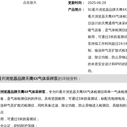
点击放大
更新时间：
2025-06-29
产品简介：
91看片浏览器品牌天鹰4
看片浏览器天鹰4X气体
仪设计的天鹰通用气体采
吸气设备，是气体检测仪
耐用，可通过3米跌落测
泵持续工作时间超过24小
制、输送样气至扩散式检
滤、除尘功能，防止异物
的本质安全设计和IP65
劲。
1看片浏览器品牌天鹰4X气体采样泵
的详细资料：
片浏览器品牌天鹰
4X
气体采样泵
，专为91看片浏览器天鹰
4X
气体检测仪和单一气体检
设备，是气体检测仪的的伴侣。具有坚固耐用，可通过
3
米跌落测试；标配充电锂电池
输送样气至扩散式检测仪，同时具备过滤、除尘功能，防止异物进入检测仪。高级别的
特点
耐用，可通过
3
米跌落测试；
安全认证，
IP65
防护等级；