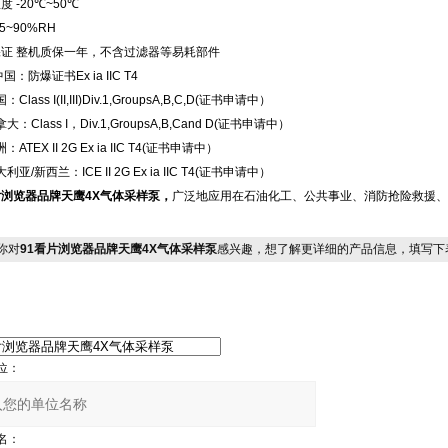
温度
-20
℃
~50
℃
5~90%RH
保证
整机质保一年，不含过滤器等易耗部件
中国：防爆证书
Ex ia IIC T4
国：
Class I(II,III)Div.1,GroupsA,B,C,D(
证书申请中）
拿大：
Class I
，
Div.1,GroupsA,B,Cand D(
证书申请中）
洲：
ATEX II 2G Ex ia IIC T4(
证书申请中）
大利亚
/
新西兰：
ICE II 2G Ex ia IIC T4(
证书申请中）
片浏览器品牌天鹰
4X
气体采样泵，
广泛地应用在石油化工、公共事业、消防抢险救援、
你对
91看片浏览器品牌天鹰4X气体采样泵
感兴趣，想了解更详细的产品信息，填写下
位：
名：