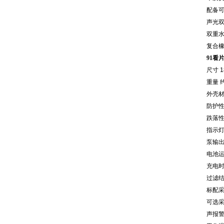
配备
声光
双重
复合
91看
尺寸
1
重量
外壳
防护
跌落
指示
泵输
电池
充电
过滤
标配
可选
声报