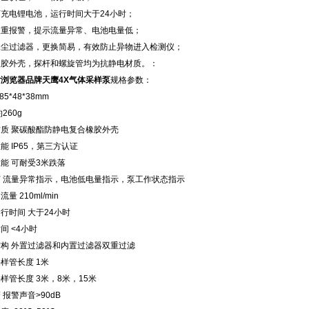
可充电锂电池，运行时间大于
24
小时；
双重报警，提示流量异常、电池电量低；
水尘过滤器，更换简易，有效防止异物进入检测仪；
橡胶外壳，探杆和螺旋管均为抗静电材质。：
片浏览器品牌天鹰
4X
气体采样泵
规格参数：
85*48*38mm
约
260g
材质
聚碳酸酯防静电复合橡胶外壳
性能
IP65
，第三方认证
性能
可耐受
3
米跌落
灯
流量异常指示，电池低电量指示，泵工作状态指示
出流量
210ml/min
运行时间
大于
24
小时
时间
<4
小时
结构
外置过滤器和内置过滤器双重过滤
采样管长度
1
米
采样管长度
3
米，
8
米，
15
米
警
报警声音
>90dB