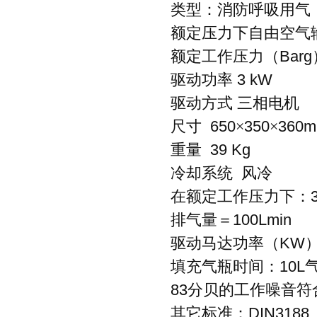
类型：消防呼吸用气
额定压力下自由空气
额定工作压力（
Barg
驱动功率
3 kW
驱动方式
三相电机
尺寸
650
×
350
×
360
重量
39 Kg
冷却系统
风冷
在额定工作压力下：
排气量＝
100Lmin
驱动马达功率（
KW
填充气瓶时间：
10L
83
分贝的工作噪音符
其它标准：
DIN318