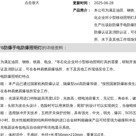
点击放大
更新时间：
2025-06-28
产品简介：
本公司为满足油田、钢铁
化企业对小型移动照明灯
生产出该款防爆手电防爆
防爆认证及消防认证，可
所、水下及其他工作现场
CFS防爆手电防爆照明灯
的详细资料：
司为满足油田、钢铁、铁路、电业、*等石化企业对小型移动照明灯具的需要，研制开
认证及消防认证，可在各种易燃易爆场所、水下及其他工作现场安全工作。
手电防爆照明灯特点
能： 本产品已通过国家机构防爆认证，隔爆型zui高防爆等级，*按照国家防爆标准
可在各种易燃易爆场所安全工作。
能： 光源采用进口特制超高亮度LED，光效高；锂电池容量大，无记忆，寿命长，
丰富：头部为攻击头设计，危险时可以用来防身，尾部*的设计可以实现倒立，当做蜡
能： 选用脉冲开关技术，五档开关保护控制，具有强光，中光，弱光，爆闪，SOS五档功
0小时。防水性能精密的结构和特制的进口合金材料能确保产品可经受强力碰撞和冲击
型充电器设有低电压自动保护和充电显示系统。
好： 体积适中，手感好。外径×长度56mm×210mm，重量310克。