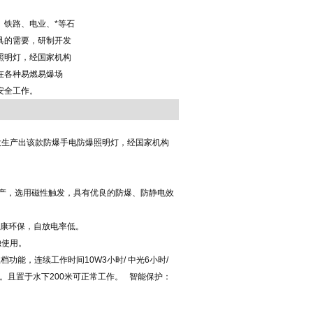
、铁路、电业、*等石
具的需要，研制开发
照明灯，经国家机构
在各种易燃易爆场
安全工作。
发生产出该款防爆手电防爆照明灯，经国家机构
生产，选用磁性触发，具有优良的防爆、防静电效
健康环保，自放电率低。
烛使用。
能，连续工作时间10W3小时/ 中光6小时/
。且置于水下200米可正常工作。 智能保护：