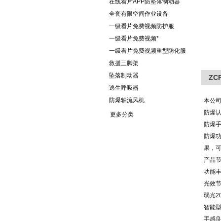
在线看片APP防坠落制动器
全套有限空间作业设备
一级看片免费视频防护服
一级看片免费视频*
一级看片免费视频重型防化服
救援三脚架
坠落制动器
Z
逃生呼吸器
防爆轴流风机
本公
防爆
更多分类
防爆
防爆功
果，
产品节
功能
光效节
弱光2
智能
手感良