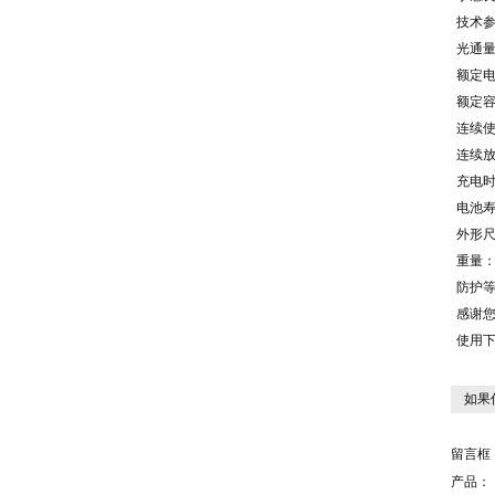
技术
光通量
额定电
额定容
连续
连续放
充电时
电池寿
外形尺
重量：
防护等
感谢您
使用下
如果
留言框
产品：