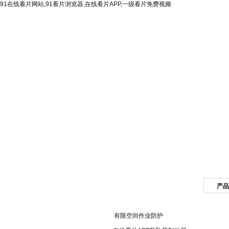
91在线看片网站,91看片浏览器,在线看片APP,一级看片免费视频
网站首页
公司简介
产品
产品目录
有限空间作业防护