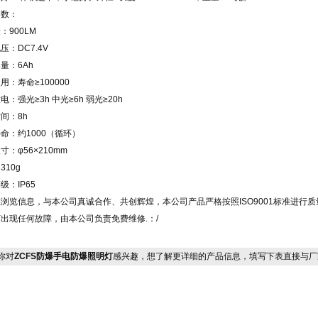
参数：
：900LM
压：DC7.4V
量：6Ah
使用：寿命≥100000
电：强光≥3h 中光≥6h 弱光≥20h
间：8h
命：约1000（循环）
寸：φ56×210mm
310g
级：IP65
浏览信息，与本公司真诚合作、共创辉煌，本公司产品严格按照ISO9001标准进行
出现任何故障，由本公司负责免费维修.：/
你对
ZCFS防爆手电防爆照明灯
感兴趣，想了解更详细的产品信息，填写下表直接与厂