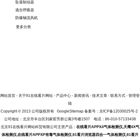
坠落制动器
逃生呼吸器
防爆轴流风机
更多分类
网站首页
-
关于91在线看片网站
-
产品中心
-
新闻资讯
-
技术文章
-
联系方式
-
管理登
陆
Copyright © 2013 公司版权所有
GoogleSitemap
备案号：
京ICP备12030025号-2
公司地址：北京市丰台区刘家窑芳群公寓3号楼1507 电话：86-010-57133438
北京91在线看片网站科贸有限公司主营产品：
在线看片APPX4气体检测仪
,
天鹰4X气
体检测仪
,
在线看片APPXP有毒气体检测仪
,
91看片浏览器四合一气体检测仪
,
91看片