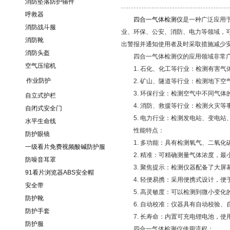
消防坠落防护辅件
呼救器
四合一气体检测仪
是一种广泛应用
消防战斗服
业、环保、公安、消防、电力等领域，
消防靴
出警报并通知使用者及时采取措施减少
消防头盔
四合一气体检测仪的应用领域非常广
空气压缩机
1. 石化、化工等行业：检测有害气
作业防护
2. 矿山、隧道等行业：检测地下空
3. 环保行业：检测空气中不同气体
自立式护栏
4. 消防、救援等行业：检测火灾等
自闭式安全门
5. 电力行业：检测发电站、变电站
水平生命线
性能特点：
防护眼镜
1. 多功能：具有检测氧气、二氧化
一级看片免费视频酸碱防护服
2. 精准：可精确测量气体浓度，最小测
防噪音耳罩
3. 聚焦提示：检测仪器配备了大屏
91看片浏览器ABS安全帽
4. 轻便易携：采用便携式设计，便
安全带
5. 高灵敏度：可以检测到微小变化
防护靴
6. 自动校准：仪器具有自动校验、
防护手套
7. 长寿命：内置可充电锂电池，使
防护服
四合一气体检测仪使用流程：